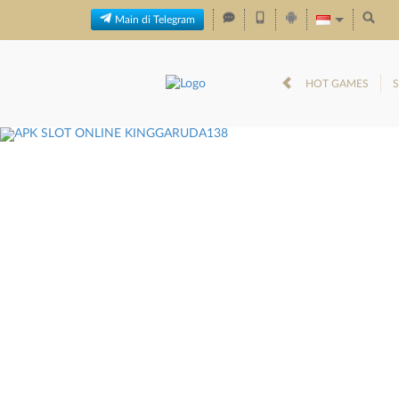
Main di Telegram
HOT GAMES