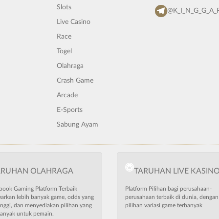
Slots
@K_I_N_G_G_A_
Live Casino
Race
Togel
Olahraga
Crash Game
Arcade
E-Sports
Sabung Ayam
ARUHAN OLAHRAGA
TARUHAN LIVE KASIN
book Gaming Platform Terbaik
Platform Pilihan bagi perusahaan-
rkan lebih banyak game, odds yang
perusahaan terbaik di dunia, dengan
tinggi, dan menyediakan pilihan yang
pilihan variasi game terbanyak
banyak untuk pemain.