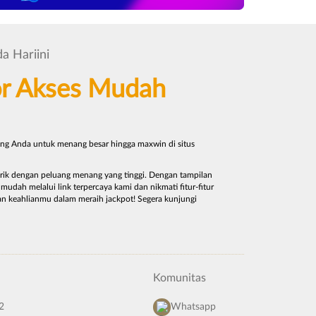
a Hariini
or Akses Mudah
luang Anda untuk menang besar hingga maxwin di situs
rik dengan peluang menang yang tinggi. Dengan tampilan
dah melalui link terpercaya kami dan nikmati fitur-fitur
an keahlianmu dalam meraih jackpot! Segera kunjungi
Komunitas
2
Whatsapp