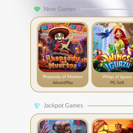
New Games
Rhapsody of Muertos
Wings of Iguazu
AdvantPlay
PG Soft
Jackpot Games