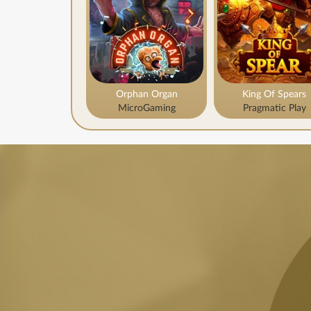
Orphan Organ
King Of Spears
MicroGaming
Pragmatic Play