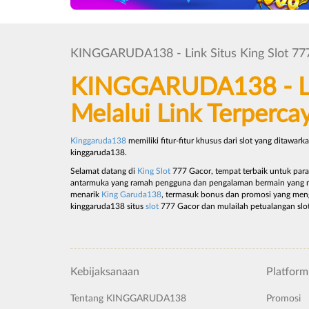
KINGGARUDA138 - Link Situs King Slot 777
KINGGARUDA138 - Lin
Melalui Link Terperca
Kinggaruda138
memiliki fitur-fitur khusus dari slot yang ditawa
kinggaruda138.
Selamat datang di
King Slot
777 Gacor, tempat terbaik untuk par
antarmuka yang ramah pengguna dan pengalaman bermain yang mulus
menarik
King Garuda138
, termasuk bonus dan promosi yang meng
kinggaruda138 situs
slot
777 Gacor dan mulailah petualangan slot
Kebijaksanaan
Platform
Tentang KINGGARUDA138
Promosi