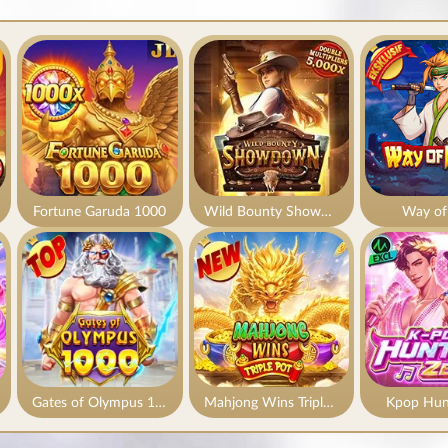
Fortune Garuda 1000
Wild Bounty Showdown
Way of
Gates of Olympus 1000
Mahjong Wins Triple Pot
Kpop Hun