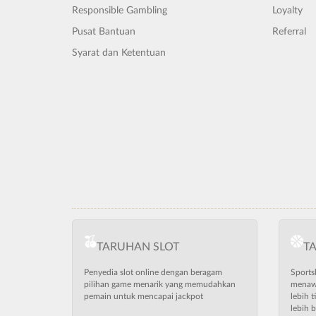
Responsible Gambling
Loyalty
Pusat Bantuan
Referral
Syarat dan Ketentuan
TARUHAN SLOT
T
Penyedia slot online dengan beragam
Sports
pilihan game menarik yang memudahkan
menawa
pemain untuk mencapai jackpot
lebih 
lebih 