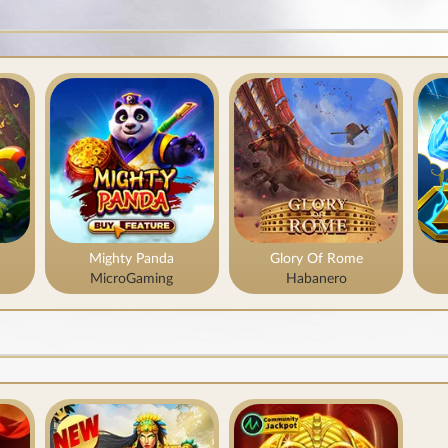
Mighty Panda
Glory Of Rome
MicroGaming
Habanero